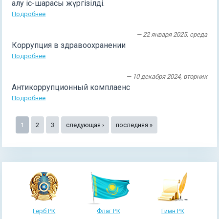
алу іс-шарасы жүргізілді.
Подробнее
— 22 января 2025, среда
Коррупция в здравоохранении
Подробнее
— 10 декабря 2024, вторник
Антикоррупционный комплаенс
Подробнее
Страницы
1
2
3
следующая ›
последняя »
Герб РК
Флаг РК
Гимн РК