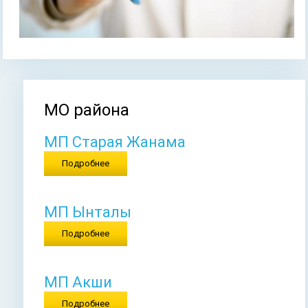
МО района
Вы здесь
МП Старая Жанама
Подробнее
МП Ынталы
Подробнее
МП Акши
Подробнее