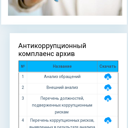
Антикоррупционный
Вы здесь
комплаенс архив
№
Название
Скачать
1
Анализ обращений
2
Внешний анализ
3
Перечень должностей,
подверженных коррупционным
рискам
4
Перечень коррупционных рисков,
выявленных в результате анализа