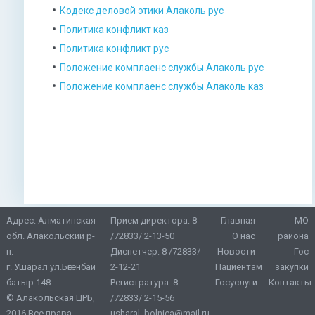
Кодекс деловой этики Алаколь рус
Политика конфликт каз
Политика конфликт рус
Положение комплаенс службы Алаколь рус
Положение комплаенс службы Алаколь каз
Адрес: Алматинская
Прием директора:
8
Главная
МО
обл. Алакольский р-
/72833/ 2-13-50
О нас
района
н.
Диспетчер:
8 /72833/
Новости
Гос
г. Ушарал ул.Бөгенбай
2-12-21
Пациентам
закупки
батыр 148
Регистратура:
8
Госуслуги
Контакты
© Алакольская ЦРБ,
/72833/ 2-15-56
2016 Все права
usharal_bolnica@mail.ru