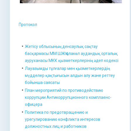
Протокол
Жетісу облысының денсаулық сақтау
басқармасы ММ ШЖҚ алакөл аудандық орталық
ауруханасы МКК қызметкерлерінің әдеп кодексі
Лауазымды тұлғалар мен қызметкерлердің
мүдделер қақтығысын алдын алу және реттеу
бойынша саясаты
План мероприятий по противодействию
коррупции Антикоррупционного комплаенс-
офицера
Политика по предотвращению и
урегулированию конфликта интересов
должностных лиц и работников