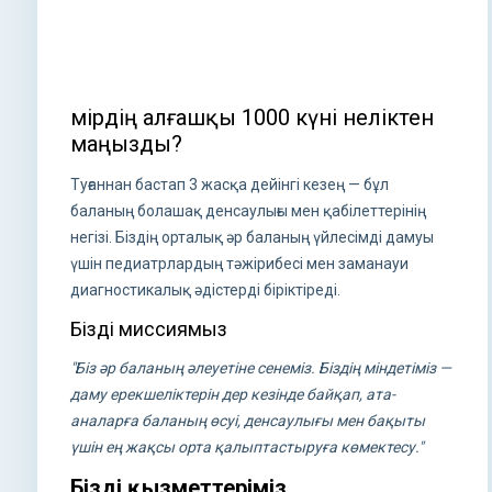
Өмірдің алғашқы 1000 күні неліктен
маңызды?
Туғаннан бастап 3 жасқа дейінгі кезең — бұл
баланың болашақ денсаулығы мен қабілеттерінің
негізі. Біздің орталық әр баланың үйлесімді дамуы
үшін педиатрлардың тәжірибесі мен заманауи
диагностикалық әдістерді біріктіреді.
Біздің миссиямыз
"Біз әр баланың әлеуетіне сенеміз. Біздің міндетіміз —
даму ерекшеліктерін дер кезінде байқап, ата-
аналарға баланың өсуі, денсаулығы мен бақыты
үшін ең жақсы орта қалыптастыруға көмектесу."
Біздің қызметтеріміз