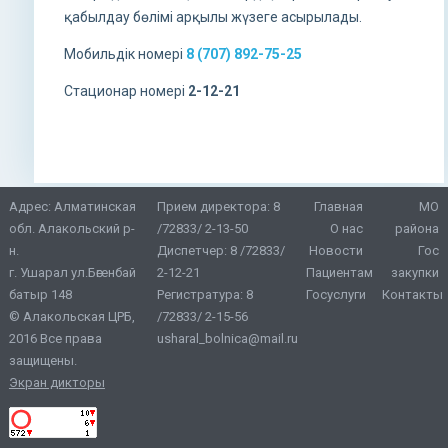
қабылдау бөлімі арқылы жүзеге асырылады.
Мобильдік номері
8 (707) 892-75-25
Стационар номері
2-12-21
Адрес: Алматинская
Прием директора:
8
Главная
МО
обл. Алакольский р-
/72833/ 2-13-50
О нас
района
н.
Диспетчер:
8 /72833/
Новости
Гос
г. Ушарал ул.Бөгенбай
2-12-21
Пациентам
закупки
батыр 148
Регистратура:
8
Госуслуги
Контакты
© Алакольская ЦРБ,
/72833/ 2-15-56
2016 Все права
usharal_bolnica@mail.ru
защищены.
Экран дикторы