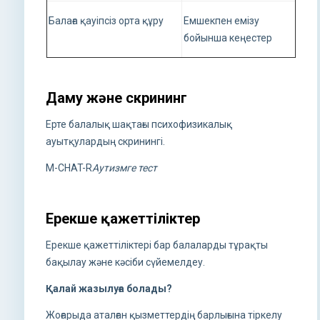
Балаға қауіпсіз орта құру
Емшекпен емізу
бойынша кеңестер
Даму және скрининг
Ерте балалық шақтағы психофизикалық
ауытқулардың скринингі.
M-CHAT-R
Аутизмге тест
Ерекше қажеттіліктер
Ерекше қажеттіліктері бар балаларды тұрақты
бақылау және кәсіби сүйемелдеу.
Қалай жазылуға болады
?
Жоғарыда аталған қызметтердің барлығына тіркелу