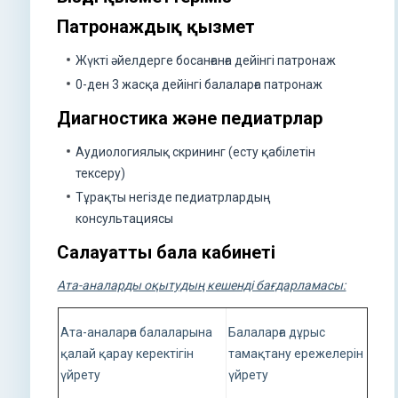
Патронаждық қызмет
Жүкті әйелдерге босанғанға дейінгі патронаж
0-ден 3 жасқа дейінгі балаларға патронаж
Диагностика және педиатрлар
Аудиологиялық скрининг (есту қабілетін
тексеру)
Тұрақты негізде педиатрлардың
консультациясы
Салауатты бала кабинеті
Ата-аналарды оқытудың кешенді бағдарламасы:
Ата-аналарға балаларына
Балаларға дұрыс
қалай қарау керектігін
тамақтану ережелерін
үйрету
үйрету