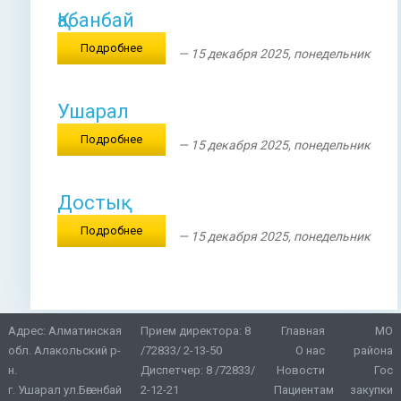
Қабанбай
Подробнее
— 15 декабря 2025, понедельник
Ушарал
Подробнее
— 15 декабря 2025, понедельник
Достық
Подробнее
— 15 декабря 2025, понедельник
Адрес: Алматинская
Прием директора:
8
Главная
МО
обл. Алакольский р-
/72833/ 2-13-50
О нас
района
н.
Диспетчер:
8 /72833/
Новости
Гос
г. Ушарал ул.Бөгенбай
2-12-21
Пациентам
закупки