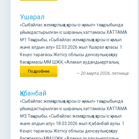
Ушарал
«Сыбайлас жемқорлыққа қарсы іс-қимыл» тақырыбында
ұйымдастырылған іс шараның хаттамасы ХАТТАМА
№1 Тақырыбы; «Сыбайлас жемқорлыққа қарсы іс қимыл
және алдын алу» 02.03.2026 жыл Ушарал қаласы. 1.
Кеңес төрағасы Жетісу облысы денсаулық сақтау
басқармасы ММ ШЖҚ «Алакөл аудандық орталық...
Подробнее
— 20 марта 2026, пятница
Қабанбай
«Сыбайлас жемқорлыққа қарсы іс-қимыл» тақырыбында
ұйымдастырылған іс шараның хаттамасы ХАТТАМА
№3 Тақырыбы; «Сыбайлас жемқорлыққа қарсы іс қимыл
және алдын алу» 18.03.2026 жыл Қабанбай аулы. 1.
Кеңес төрағасы Жетісу облысы денсаулық сақтау
басқармасы ММ ШЖҚ «Алакөл аудандық орталық...