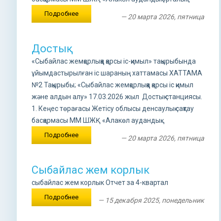
Подробнее
— 20 марта 2026, пятница
Достық
«Сыбайлас жемқорлыққа қарсы іс-қимыл» тақырыбында
ұйымдастырылған іс шараның хаттамасы ХАТТАМА
№2 Тақырыбы; «Сыбайлас жемқорлыққа қарсы іс қимыл
және алдын алу» 17.03.2026 жыл Достық станциясы.
1. Кеңес төрағасы Жетісу облысы денсаулық сақтау
басқармасы ММ ШЖҚ «Алакөл аудандық...
Подробнее
— 20 марта 2026, пятница
Сыбайлас жем корлык
сыбайлас жем корлык Отчет за 4-квартал
Подробнее
— 15 декабря 2025, понедельник