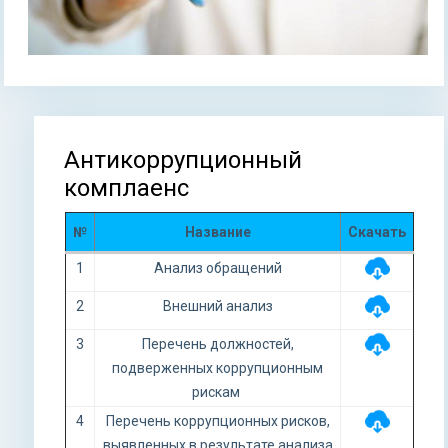
Антикоррупционный
Вы здесь
комплаенс
№
Название
Скачать
1
Анализ обращений
2
Внешний анализ
3
Перечень должностей,
подверженных коррупционным
рискам
4
Перечень коррупционных рисков,
выявленных в результате анализа