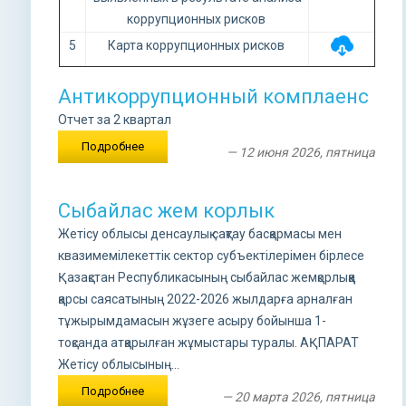
коррупционных рисков
5
Карта коррупционных рисков
Антикоррупционный комплаенс
Отчет за 2 квартал
Подробнее
— 12 июня 2026, пятница
Сыбайлас жем корлык
Жетісу облысы денсаулық сақтау басқармасы мен
квазимемілекеттік сектор субъектілерімен бірлесе
Қазақстан Республикасының сыбайлас жемқорлыққа
қарсы саясатының 2022-2026 жылдарға арналған
тұжырымдамасын жұзеге асыру бойынша 1-
тоқсанда атқарылған жұмыстары туралы. АҚПАРАТ
Жетісу облысының...
Подробнее
— 20 марта 2026, пятница