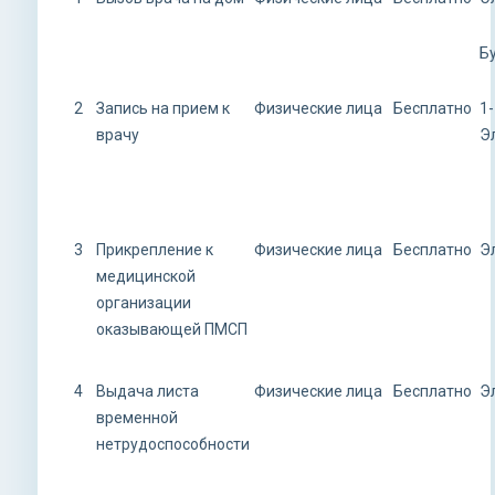
Б
2
Запись на прием к
Физические лица
Бесплатно
1-
врачу
Э
3
Прикрепление к
Физические лица
Бесплатно
Э
медицинской
организации
оказывающей ПМСП
4
Выдача листа
Физические лица
Бесплатно
Э
временной
нетрудоспособности