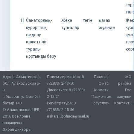
көрс
төл
11
Санаторлық-
Жеке
тегін
қағаз
Жек
курорттық
тұлғалар
жүзінде
куә
емделу
құж
қажеттілігі
тек
туралы
қор
қортынды беру
Адрес: Алматинская
Прием директора:
8
Главная
МО
обл. Алакольский р-
/72833/ 2-13-50
О нас
района
н.
Диспетчер:
8 /72833/
Новости
Гос
г. Ушарал ул.Бөгенбай
2-12-21
Пациентам
закупки
батыр 148
Регистратура:
8
Госуслуги
Контакты
© Алакольская ЦРБ,
/72833/ 2-15-56
2016 Все права
usharal_bolnica@mail.ru
защищены.
Экран дикторы