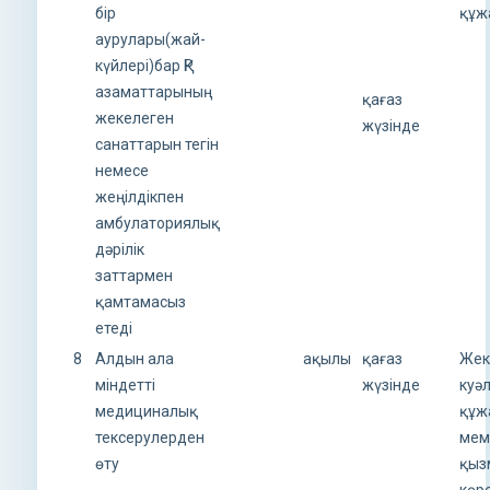
бір
құж
аурулары(жай-
күйлері)бар ҚР
азаматтарының
қағаз
жекелеген
жүзінде
санаттарын тегін
немесе
жеңілдікпен
амбулаториялық
дәрілік
заттармен
қамтамасыз
етеді
8
Алдын ала
ақылы
қағаз
Жек
міндетті
жүзінде
куә
медициналық
құж
тексерулерден
мем
өту
қыз
көрс