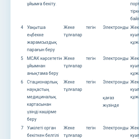
ұйымға бекіту.
пор
тірк
бай
4
Уақытша
Жеке
тегін
Электронды
Жек
еңбекке
тұлғалар
куә
жарамсыздық
құж
парағын беру
5
МСАК көрсететін
Жеке
тегін
Электронды
Жек
ұйымнан
тұлғалар
куә
анықтама беру
құж
6
Стационарлық
Жеке
тегін
Электронды
Жек
науқастың
тұлғалар
куә
медициналық
құж
қағаз
картасынан
жүзінде
үзінді көшірме
беру
7
Уәкілеті орган
Жеке
тегін
Электронды
Жек
бекіткен белгілі
тұлғалар
куә