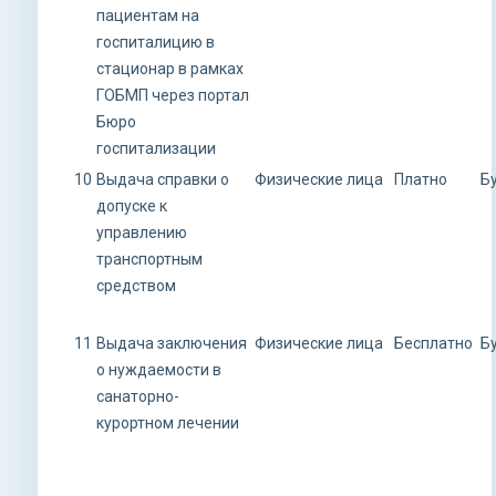
пациентам на
госпиталицию в
стационар в рамках
ГОБМП через портал
Бюро
госпитализации
10
Выдача справки о
Физические лица
Платно
Б
допуске к
управлению
транспортным
средством
11
Выдача заключения
Физические лица
Бесплатно
Б
о нуждаемости в
санаторно-
курортном лечении