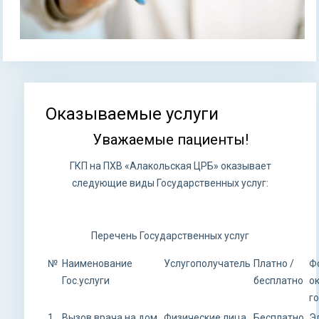
Оказываемые услуги
Вы здесь
Уважаемые пациенты!
ГКП на ПХВ «Алакольская ЦРБ» оказывает
следующие виды Государственных услуг:
Перечень Государственных услуг
№
Наименование
Услугополучатель
Платно /
Ф
Гос.услуги
бесплатно
о
г
1
Вызов врача на дом
Физические лица
Бесплатно
Э