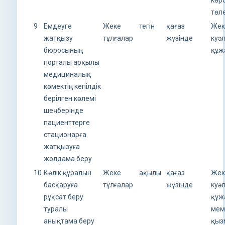
төл
9
Емдеуге
Жеке
тегін
қағаз
Жек
жатқызу
тұлғалар
жүзінде
куә
бюросының
құж
порталы арқылы
медициналық
көмектің кепілдік
берілген көлемі
шеңберінде
пациенттерге
стационарға
жатқызуға
жолдама беру
10
Көлік құралын
Жеке
ақылы
қағаз
Жек
басқаруға
тұлғалар
жүзінде
куә
рұқсат беру
құж
туралы
мем
анықтама беру
қыз