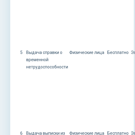
5
Выдача справки о
Физические лица
Бесплатно
Э
временной
нетрудоспособности
6
Выдача выписки из
Физические лица
Бесплатно
Э