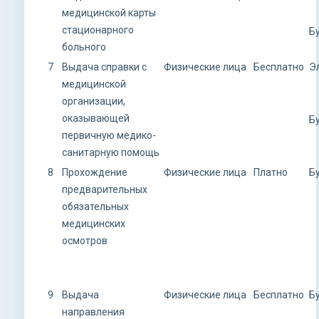
медицинской карты
стационарного
Б
больного
7
Выдача справки с
Физические лица
Бесплатно
Э
медицинской
организации,
оказывающей
Б
первичную медико-
санитарную помощь
8
Прохождение
Физические лица
Платно
Б
предварительных
обязательных
медицинских
осмотров
9
Выдача
Физические лица
Бесплатно
Б
направления