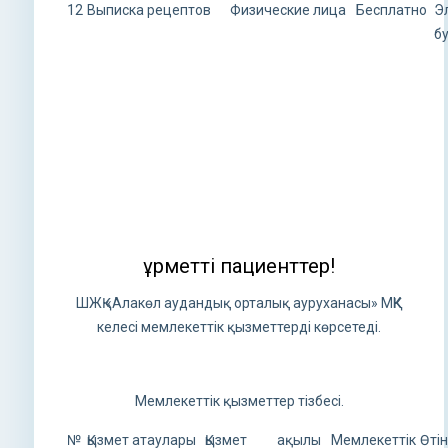
12
Выписка рецептов
Физические лица
Бесплатно
Э
б
Құрметті пациенттер!
ШЖҚ «Алакөл аудандық орталық ауруханасы» МҚК
келесі мемлекеттік қызметтерді көрсетеді.
Мемлекеттік қызметтер тізбесі.
№
Қызмет атаулары
Қызмет
ақылы
Мемлекеттік
Өтін