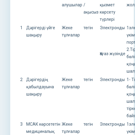
алушылар
/
қызмет
жол
ақысыз
көрсету
түрлері
1
Дәрігерді үйге
Жеке
тегін
Электронды
1эл
шақыру
тұлғалар
үкі
пор
2.Ті
Қағаз жүзінде
бөл
қоң
шал
2
Дәрігердің
Жеке
тегін
Электронды
1- Т
қабылдауына
тұлғалар
бөл
шақыру
қоң
ша
тірк
бай
3
МСАК көрсететін
Жеке
тегін
Электронды
1эл
медициналық
тұлғалар
үкі