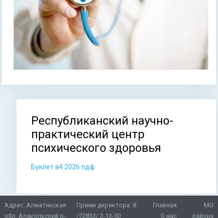
Республиканский научно-
Вы здесь
практический центр
психического здоровья
Буклет а4 2026 пдф
Адрес: Алматинская
Прием директора:
8
Главная
МО
обл. Алакольский р-
/72833/ 2-13-50
О нас
района