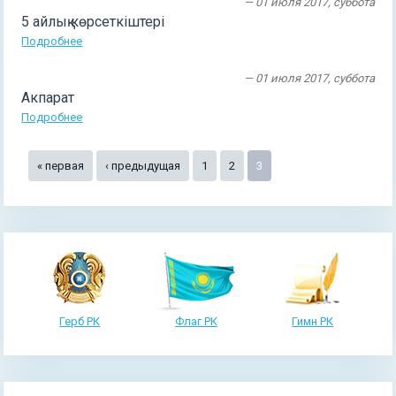
— 01 июля 2017, суббота
5 айлық көрсеткіштері
Подробнее
— 01 июля 2017, суббота
Акпарат
Подробнее
Страницы
« первая
‹ предыдущая
1
2
3
Герб РК
Флаг РК
Гимн РК