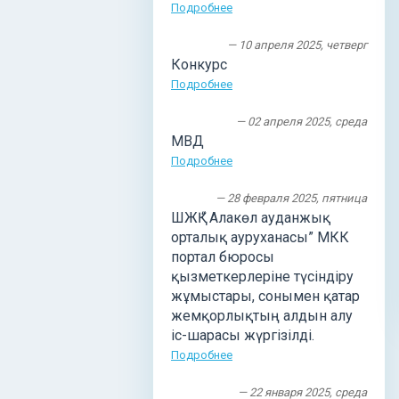
Подробнее
— 10 апреля 2025, четверг
Конкурс
Подробнее
— 02 апреля 2025, среда
МВД
Подробнее
— 28 февраля 2025, пятница
ШЖҚ “ Алакөл ауданжық
орталық ауруханасы” МКК
портал бюросы
қызметкерлеріне түсіндіру
жұмыстары, сонымен қатар
жемқорлықтың алдын алу
іс-шарасы жүргізілді.
Подробнее
— 22 января 2025, среда