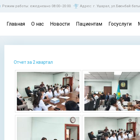
Режим работы: ежедневно 08:00–20:00.
Адрес: г. Ушарал, ул.Бөгенбай баты
Главная
О нас
Новости
Пациентам
Госуслуги
Вы здесь
Отчет за 2 квартал