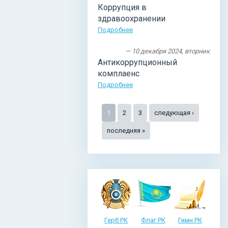
Коррупция в
здравоохранении
Подробнее
— 10 декабря 2024, вторник
Антикоррупционный
комплаенс
Подробнее
Страницы
1
2
3
следующая ›
последняя »
Герб РК
Флаг РК
Гимн РК