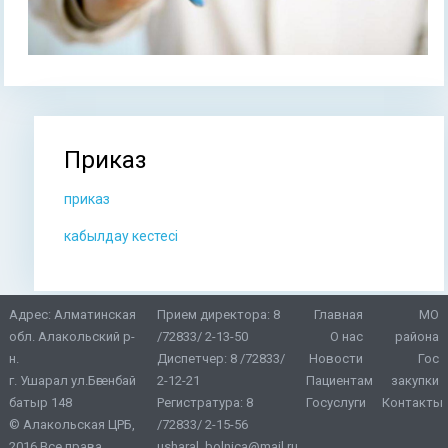
Приказ
Вы здесь
приказ
кабылдау кестесі
Адрес: Алматинская
Прием директора:
8
Главная
МО
обл. Алакольский р-
/72833/ 2-13-50
О нас
района
н.
Диспетчер:
8 /72833/
Новости
Гос
г. Ушарал ул.Бөгенбай
2-12-21
Пациентам
закупки
батыр 148
Регистратура:
8
Госуслуги
Контакты
© Алакольская ЦРБ,
/72833/ 2-15-56
2016 Все права
usharal_bolnica@mail.ru