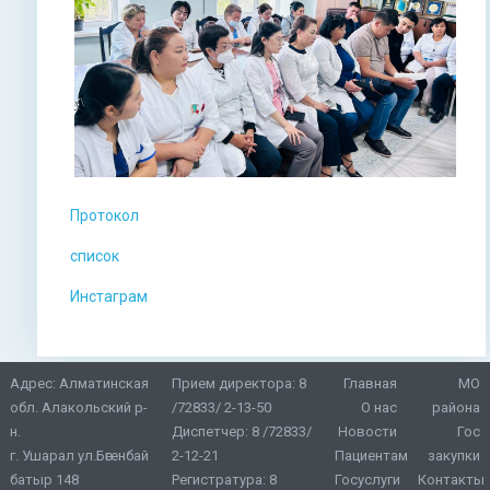
Протокол
список
Инстаграм
Адрес: Алматинская
Прием директора:
8
Главная
МО
обл. Алакольский р-
/72833/ 2-13-50
О нас
района
н.
Диспетчер:
8 /72833/
Новости
Гос
г. Ушарал ул.Бөгенбай
2-12-21
Пациентам
закупки
батыр 148
Регистратура:
8
Госуслуги
Контакты