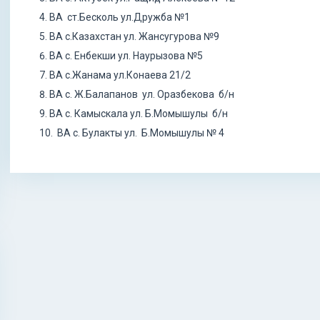
ВА ст.Бесколь ул.Дружба №1
ВА с.Казахстан ул. Жансугурова №9
ВА с. Енбекши ул. Наурызова №5
ВА с.Жанама ул.Конаева 21/2
ВА с. Ж.Балапанов ул. Оразбекова б/н
ВА с. Камыскала ул. Б.Момышулы б/н
ВА с. Булакты ул. Б.Момышулы № 4