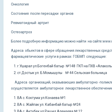
Онкология
Состояния после пересадки органов
Ревматоидный артрит
Остеоартроз
Более подробную информацию можно найти на сайте:www.uc
Адреса обьектов в сфере обращения лекарственных сред
фармацевтические услуги в рамках ГОБМП следующие:
г.Ушарал ул.Богенбай батыр №148 ГКП на ПХВ «Алакол
ст.Достык ул. Б.Момышулы № 44 Сельская больница
Адреса организаций, оказываюших амбулаторно -поликл
осуществляется амбулаторное лекарственное обеспечение
ВА с. Коктума ул.Конаева №1
ВА с. Жайпак ул. Кабанбай батыр №24
ВА с. Актубек ул.Ращид Алекеева № 12