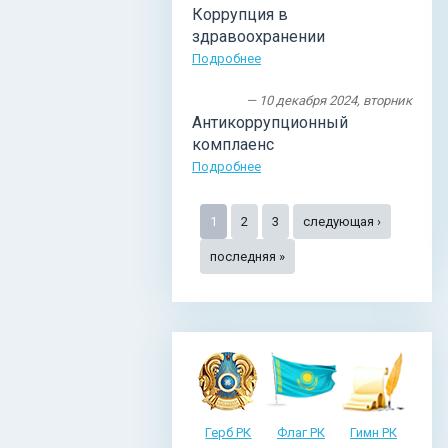
Коррупция в
здравоохранении
Подробнее
— 10 декабря 2024, вторник
Антикоррупционный
комплаенс
Подробнее
Страницы
1
2
3
следующая ›
последняя »
Герб РК
Флаг РК
Гимн РК