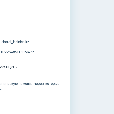
haral_bolnica.kz
ств, осуществляющих
ьская ЦРБ»
иническую помощь через которые
: