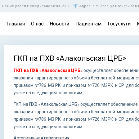
Режим работы: ежедневно 08:00–20:00.
Адрес: г. Ушарал, ул.Бөгенбай баты
Главная
О нас
Новости
Пациентам
Госуслуги
ГКП на ПХВ «Алакольская ЦРБ»
Вы здесь
ГКП на ПХВ «Алакольская ЦРБ»
осуществляет обеспечени
оказания гарантированного объема бесплатной медицинс
приказом №786 МЗ РК и приказом №726 МЗРК и СР для бо
учете по следующим нозологиям:
ГКП на ПХВ «Алакольская ЦРБ» осуществляет обеспечени
оказания гарантированного объема бесплатной медицинс
приказом №786 МЗ РК и приказом №726 МЗРК и СР для бо
учете по следующим нозологиям:
Артериальная гипертензия