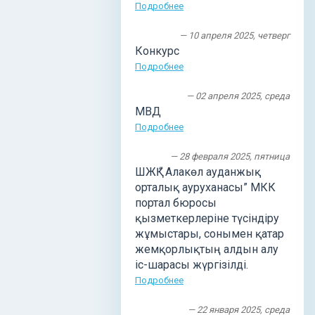
Подробнее
— 10 апреля 2025, четверг
Конкурс
Подробнее
— 02 апреля 2025, среда
МВД
Подробнее
— 28 февраля 2025, пятница
ШЖҚ “ Алакөл ауданжық
орталық ауруханасы” МКК
портал бюросы
қызметкерлеріне түсіндіру
жұмыстары, сонымен қатар
жемқорлықтың алдын алу
іс-шарасы жүргізілді.
Подробнее
— 22 января 2025, среда