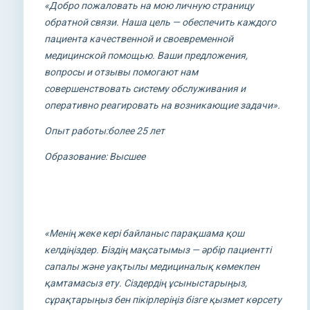
«Добро пожаловать на мою личную страницу
обратной связи. Наша цель — обеспечить каждого
пациента качественной и своевременной
медицинской помощью. Ваши предложения,
вопросы и отзывы помогают нам
совершенствовать систему обслуживания и
оперативно реагировать на возникающие задачи».
Опыт работы:более 25 лет
Образование: Высшее
«Менің жеке кері байланыс парақшама қош
келдіңіздер. Біздің мақсатымыз — әрбір пациентті
сапалы және уақтылы медициналық көмекпен
қамтамасыз ету. Сіздердің ұсыныстарыңыз,
сұрақтарыңыз бен пікірлеріңіз бізге қызмет көрсету