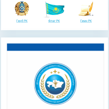
Герб РК
Флаг РК
Гимн РК