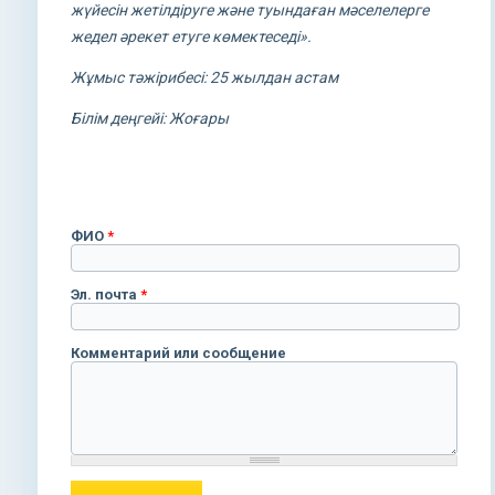
жүйесін жетілдіруге және туындаған мәселелерге
жедел әрекет етуге көмектеседі».
Жұмыс тәжірибесі: 25 жылдан астам
Білім деңгейі: Жоғары
ФИО
*
Эл. почта
*
Комментарий или сообщение