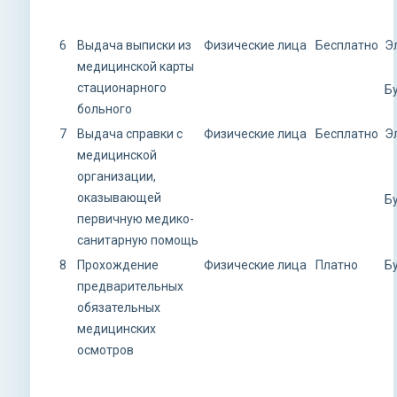
6
Выдача выписки из
Физические лица
Бесплатно
Э
медицинской карты
стационарного
Б
больного
7
Выдача справки с
Физические лица
Бесплатно
Э
медицинской
организации,
оказывающей
Б
первичную медико-
санитарную помощь
8
Прохождение
Физические лица
Платно
Б
предварительных
обязательных
медицинских
осмотров