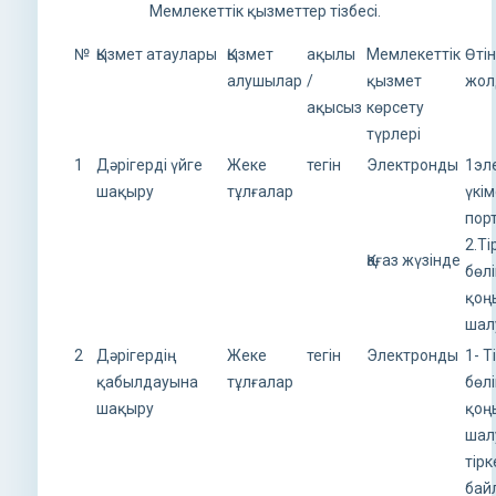
Мемлекеттік қызметтер тізбесі.
№
Қызмет атаулары
Қызмет
ақылы
Мемлекеттік
Өтін
алушылар
/
қызмет
жол
ақысыз
көрсету
түрлері
1
Дәрігерді үйге
Жеке
тегін
Электронды
1эл
шақыру
тұлғалар
үкі
пор
2.Ті
Қағаз жүзінде
бөл
қоң
шал
2
Дәрігердің
Жеке
тегін
Электронды
1- Т
қабылдауына
тұлғалар
бөл
шақыру
қоң
ша
тірк
бай