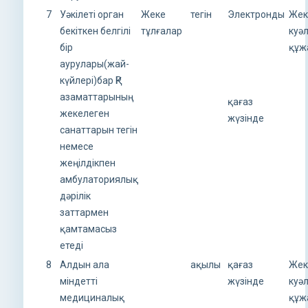
7
Уәкілеті орган
Жеке
тегін
Электронды
Жек
бекіткен белгілі
тұлғалар
куә
бір
құж
аурулары(жай-
күйлері)бар ҚР
азаматтарының
қағаз
жекелеген
жүзінде
санаттарын тегін
немесе
жеңілдікпен
амбулаториялық
дәрілік
заттармен
қамтамасыз
етеді
8
Алдын ала
ақылы
қағаз
Жек
міндетті
жүзінде
куә
медициналық
құж