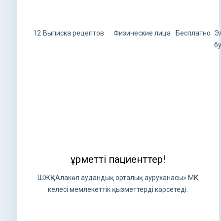
12
Выписка рецептов
Физические лица
Бесплатно
Э
б
Құрметті пациенттер!
ШЖҚ «Алакөл аудандық орталық ауруханасы» МҚК
келесі мемлекеттік қызметтерді көрсетеді.