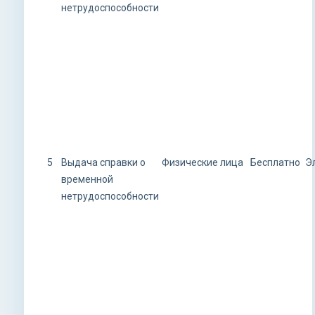
нетрудоспособности
5
Выдача справки о
Физические лица
Бесплатно
Э
временной
нетрудоспособности