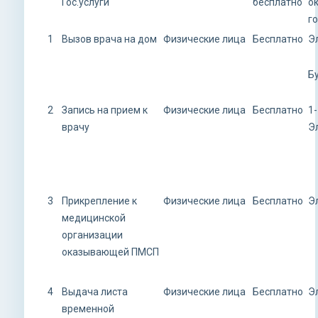
Гос.услуги
бесплатно
о
г
1
Вызов врача на дом
Физические лица
Бесплатно
Э
Б
2
Запись на прием к
Физические лица
Бесплатно
1-
врачу
Э
3
Прикрепление к
Физические лица
Бесплатно
Э
медицинской
организации
оказывающей ПМСП
4
Выдача листа
Физические лица
Бесплатно
Э
временной