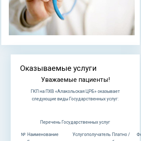
Оказываемые услуги
Вы здесь
Уважаемые пациенты!
ГКП на ПХВ «Алакольская ЦРБ» оказывает
следующие виды Государственных услуг:
Перечень Государственных услуг
№
Наименование
Услугополучатель
Платно /
Ф