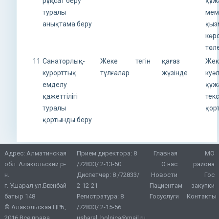
рұқсат беру
құж
туралы
мем
анықтама беру
қыз
көрс
төл
11
Санаторлық-
Жеке
тегін
қағаз
Жек
курорттық
тұлғалар
жүзінде
куә
емделу
құж
қажеттілігі
тек
туралы
қор
қортынды беру
Адрес: Алматинская
Прием директора:
8
Главная
МО
обл. Алакольский р-
/72833/ 2-13-50
О нас
района
н.
Диспетчер:
8 /72833/
Новости
Гос
г. Ушарал ул.Бөгенбай
2-12-21
Пациентам
закупки
батыр 148
Регистратура:
8
Госуслуги
Контакты
© Алакольская ЦРБ,
/72833/ 2-15-56
2016 Все права
usharal_bolnica@mail.ru