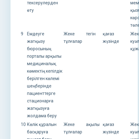
тексерулерден
мем
өту
қыз
көрс
төл
9
Емдеуге
Жеке
тегін
қағаз
Жек
жатқызу
тұлғалар
жүзінде
куә
бюросының
құж
порталы арқылы
медициналық
көмектің кепілдік
берілген көлемі
шеңберінде
пациенттерге
стационарға
жатқызуға
жолдама беру
10
Көлік құралын
Жеке
ақылы
қағаз
Жек
басқаруға
тұлғалар
жүзінде
куә