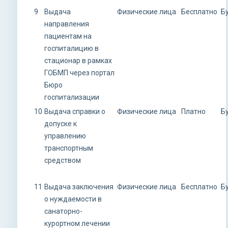
9
Выдача
Физические лица
Бесплатно
Б
направления
пациентам на
госпиталицию в
стационар в рамках
ГОБМП через портал
Бюро
госпитализации
10
Выдача справки о
Физические лица
Платно
Б
допуске к
управлению
транспортным
средством
11
Выдача заключения
Физические лица
Бесплатно
Б
о нуждаемости в
санаторно-
курортном лечении