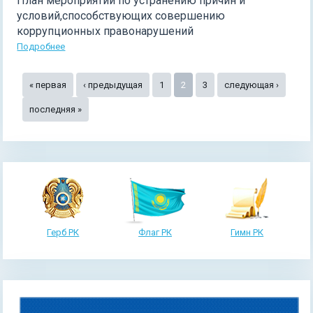
План мероприятий по устранению причин и
условий,способствующих совершению
коррупционных правонарушений
Подробнее
Страницы
« первая
‹ предыдущая
1
2
3
следующая ›
последняя »
Герб РК
Флаг РК
Гимн РК