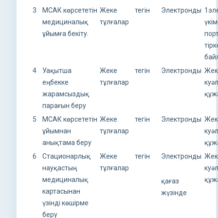
3
МСАК көрсететін
Жеке
тегін
Электронды
1эл
медициналық
тұлғалар
үкі
ұйымға бекіту.
пор
тірк
бай
4
Уақытша
Жеке
тегін
Электронды
Жек
еңбекке
тұлғалар
куә
жарамсыздық
құж
парағын беру
5
МСАК көрсететін
Жеке
тегін
Электронды
Жек
ұйымнан
тұлғалар
куә
анықтама беру
құж
6
Стационарлық
Жеке
тегін
Электронды
Жек
науқастың
тұлғалар
куә
медициналық
құж
қағаз
картасынан
жүзінде
үзінді көшірме
беру