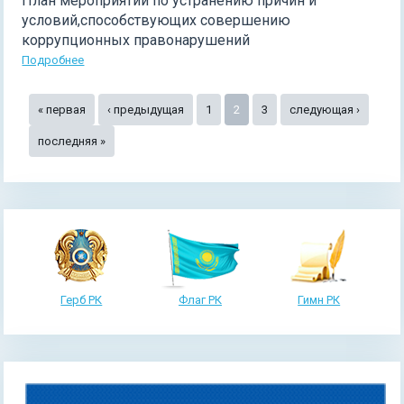
План мероприятий по устранению причин и
условий,способствующих совершению
коррупционных правонарушений
Подробнее
Страницы
« первая
‹ предыдущая
1
2
3
следующая ›
последняя »
Герб РК
Флаг РК
Гимн РК