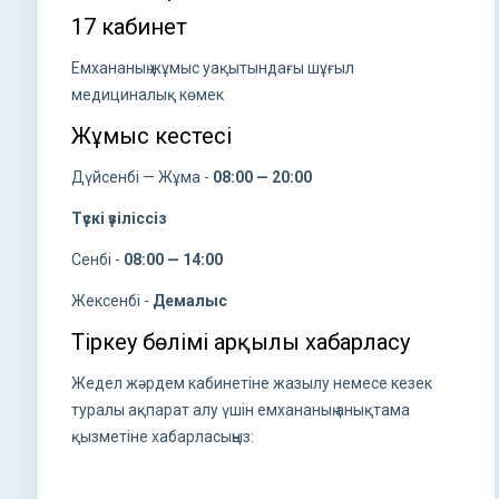
17 кабинет
Емхананың жұмыс уақытындағы шұғыл
медициналық көмек
Жұмыс кестесі
Дүйсенбі — Жұма -
08:00 — 20:00
Түскі үзіліссіз
Сенбі -
08:00 — 14:00
Жексенбі -
Демалыс
Тіркеу бөлімі арқылы хабарласу
Жедел жәрдем кабинетіне жазылу немесе кезек
туралы ақпарат алу үшін емхананың анықтама
қызметіне хабарласыңыз: