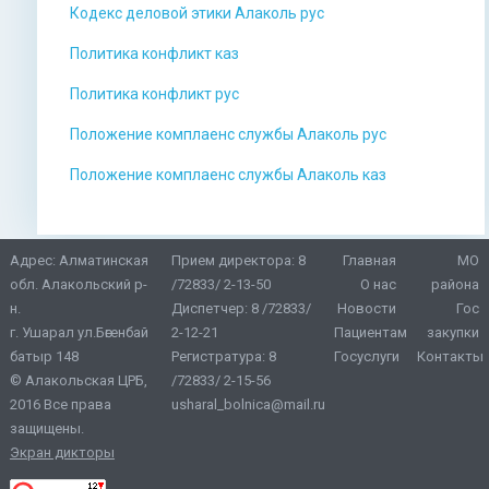
Кодекс деловой этики Алаколь рус
Политика конфликт каз
Политика конфликт рус
Положение комплаенс службы Алаколь рус
Положение комплаенс службы Алаколь каз
Адрес: Алматинская
Прием директора:
8
Главная
МО
обл. Алакольский р-
/72833/ 2-13-50
О нас
района
н.
Диспетчер:
8 /72833/
Новости
Гос
г. Ушарал ул.Бөгенбай
2-12-21
Пациентам
закупки
батыр 148
Регистратура:
8
Госуслуги
Контакты
© Алакольская ЦРБ,
/72833/ 2-15-56
2016 Все права
usharal_bolnica@mail.ru
защищены.
Экран дикторы