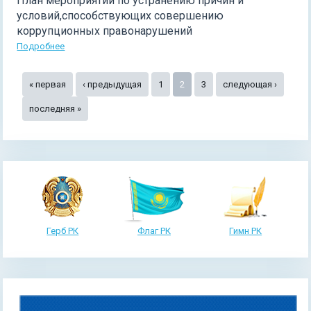
План мероприятий по устранению причин и
условий,способствующих совершению
коррупционных правонарушений
Подробнее
Страницы
« первая
‹ предыдущая
1
2
3
следующая ›
последняя »
Герб РК
Флаг РК
Гимн РК